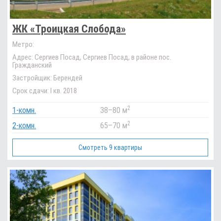
ЖК «Троицкая Слобода»
Метро:
Адрес:
Сергиев Посад, Сергиев Посад, в районе пос.
Гражданский
Застройщик:
Берендей
Срок сдачи:
I кв. 2018
2
1-комн.
38
–
80 м
2
2-комн.
65
–
70 м
Смотреть 9 квартиры