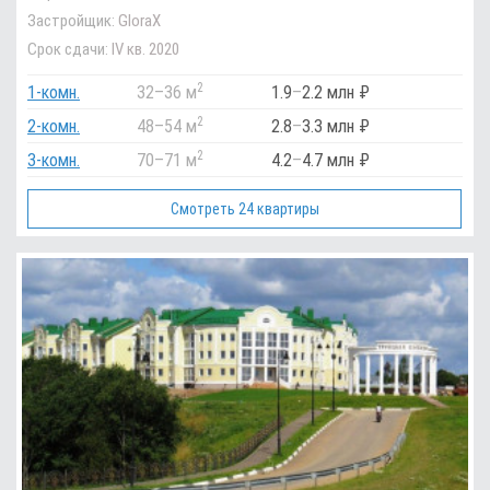
Застройщик:
GloraX
Срок сдачи:
IV кв. 2020
2
1-комн.
32
–
36 м
1.9
–
2.2 млн ₽
2
2-комн.
48
–
54 м
2.8
–
3.3 млн ₽
2
3-комн.
70
–
71 м
4.2
–
4.7 млн ₽
Смотреть 24 квартиры