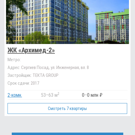
ЖК «Архимед-2»
Метро:
Адрес:
Сергиев Посад, ул. Инженерная, вл. 8
Застройщик:
ТЕКТА GROUP
Срок сдачи:
2017
2
2-комн.
53
–
63 м
0
–
0 млн ₽
Смотреть 7 квартиры